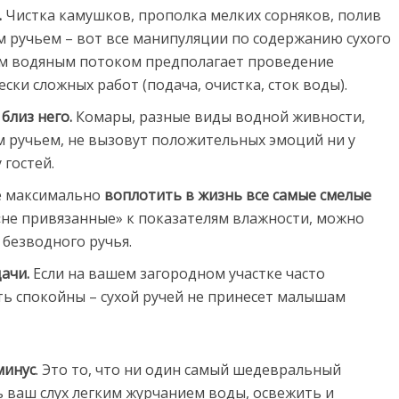
.
Чистка камушков, прополка мелких сорняков, полив
м ручьем – вот все манипуляции по содержанию сухого
ным водяным потоком предполагает проведение
ски сложных работ (подача, очистка, сток воды).
близ него.
Комары, разные виды водной живности,
 ручьем, не вызовут положительных эмоций ни у
 гостей.
те максимально
воплотить в жизнь все самые смелые
 «не привязанные» к показателям влажности, можно
 безводного ручья.
ачи.
Если на вашем загородном участке часто
ть спокойны – сухой ручей не принесет малышам
минус
. Это то, что ни один самый шедевральный
 ваш слух легким журчанием воды, освежить и