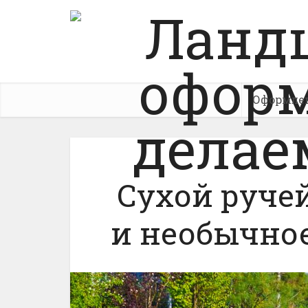
Оформле
Сухой руче
и необычно