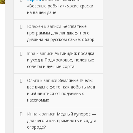
«Веселые ребята»- яркие краски
на вашей даче
Юльхен
к записи
Бесплатные
программы для ландшафтного
дизайна на русском языке: обзор
Inna
к записи
Актинидия: посадка
и уход в Подмосковье, полезные
советы и лучшие сорта
Ольга
к записи
Земляные пчелы:
все виды с фото, как добыть мед
и избавиться от подземных
насекомых
Инна
к записи
Медный купорос —
для чего и как применять в саду и
огороде?