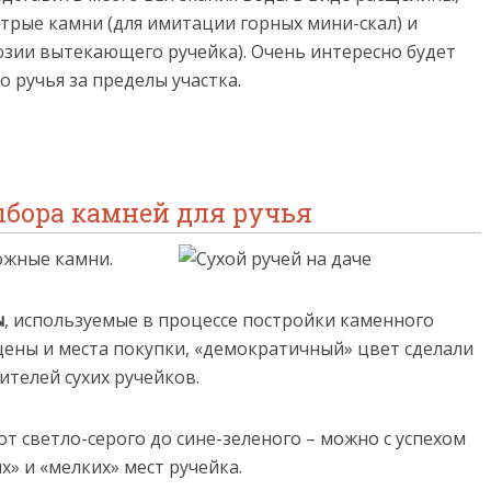
трые камни (для имитации горных мини-скал) и
юзии вытекающего ручейка). Очень интересно будет
о ручья за пределы участка.
бора камней для ручья
ожные камни.
ы
, используемые в процессе постройки каменного
 цены и места покупки, «демократичный» цвет сделали
телей сухих ручейков.
от светло-серого до сине-зеленого – можно с успехом
х» и «мелких» мест ручейка.