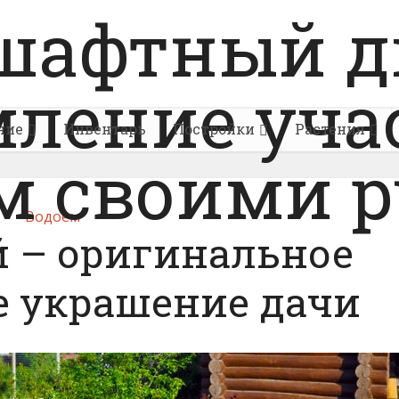
ние
Инвентарь
Постройки
Растения
Водоем
й – оригинальное
е украшение дачи