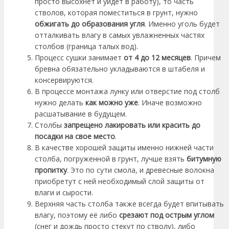
просто высохнет и уйдет в работу), то часть
стволов, которая поместиться в грунт, нужно
обжигать до образования угля
. Именно уголь будет
отталкивать влагу в самых увлажненных частях
столбов (граница талых вод).
Процесс сушки занимает
от 4 до 12 месяцев
. Причем
бревна обязательно укладываются в штабеля и
консервируются.
В процессе монтажа лунку или отверстие под столб
нужно делать
как можно уже
. Иначе возможно
расшатывание в будущем.
Столбы
запрещено лакировать или красить до
посадки на свое место
.
В качестве хорошей защиты именно нижней части
столба, погруженной в грунт, лучше взять
битумную
пропитку
. Это по сути смола, и древесные волокна
приобретут с ней необходимый слой защиты от
влаги и сырости.
Верхняя часть столба также всегда будет впитывать
влагу, поэтому её либо
срезают под острым углом
(снег и дождь просто стекут по стволу), либо