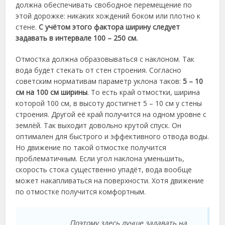
должна обеспечивать свободное перемещение по
этой дорожке: никаких хождений боком или плотно к
стене.
С учётом этого фактора ширину следует
задавать в интервале 100 – 250 см.
Отмостка должна образовываться с наклоном. Так
вода будет стекать от стен строения. Согласно
советским нормативам параметр уклона таков:
5 – 10
см на 100 см ширины
. То есть край отмостки, ширина
которой 100 см, в высоту достигнет 5 – 10 см у стены
строения. Другой её край получится на одном уровне с
землёй. Так выходит довольно крутой спуск. Он
оптимален для быстрого и эффективного отвода воды.
Но движение по такой отмостке получится
проблематичным. Если угол наклона уменьшить,
скорость стока существенно упадёт, вода вообще
может накапливаться на поверхности. Хотя движение
по отмостке получится комфортным.
Поэтому здесь лучше задавать на