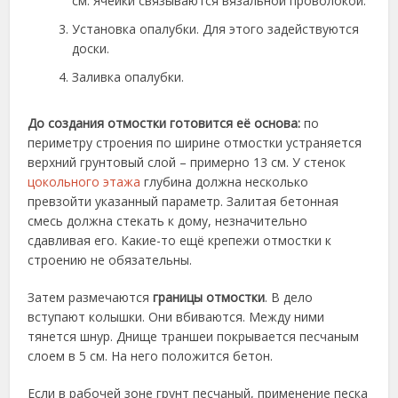
см. Ячейки связываются вязальной проволокой.
Установка опалубки. Для этого задействуются
доски.
Заливка опалубки.
До создания отмостки готовится её основа:
по
периметру строения по ширине отмостки устраняется
верхний грунтовый слой – примерно 13 см. У стенок
цокольного этажа
глубина должна несколько
превзойти указанный параметр. Залитая бетонная
смесь должна стекать к дому, незначительно
сдавливая его. Какие-то ещё крепежи отмостки к
строению не обязательны.
Затем размечаются
границы отмостки
. В дело
вступают колышки. Они вбиваются. Между ними
тянется шнур. Днище траншеи покрывается песчаным
слоем в 5 см. На него положится бетон.
Если в рабочей зоне грунт песчаный, применение песка