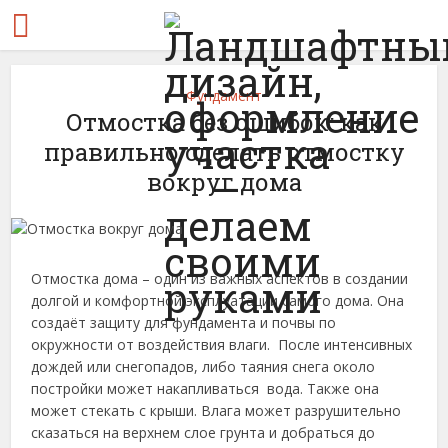
Фундамент
Отмостка без ошибок: как
правильно сделать отмостку
вокруг дома
Отмостка дома – один из важных аспектов в создании
долгой и комфортной эксплуатации самого дома. Она
создаёт защиту для фундамента и почвы по
окружности от воздействия влаги. После интенсивных
дождей или снегопадов, либо таяния снега около
постройки может накапливаться вода. Также она
может стекать с крыши. Влага может разрушительно
сказаться на верхнем слое грунта и добраться до