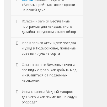
«Веселые ребята»- яркие краски
на вашей даче
Юльхен
к записи
Бесплатные
программы для ландшафтного
дизайна на русском языке: обзор
Inna
к записи
Актинидия: посадка
и уход в Подмосковье, полезные
советы и лучшие сорта
Ольга
к записи
Земляные пчелы:
все виды с фото, как добыть мед
и избавиться от подземных
насекомых
Инна
к записи
Медный купорос —
для чего и как применять в саду и
огороде?