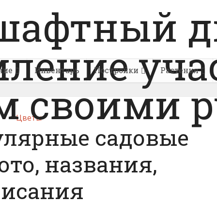
ние
Инвентарь
Постройки
Растения
Цветы
улярные садовые
ото, названия,
писания