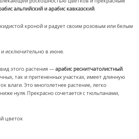
влекающей роскошностью цветков и прекрасным
рабис альпийский и арабис кавказский
.
скидистой кроной и радует своим розовым или белым
 и исключительно в июне.
вид этого растения —
арабис реснитчатолистный
.
ечных, так и притененных участках, имеет длинную
ок влаги. Это многолетнее растение, легко
иже нуля. Прекрасно сочетается с тюльпанами,