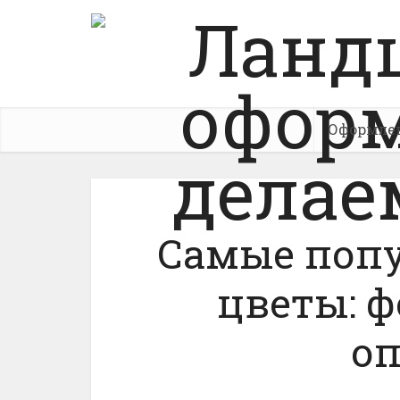
Оформле
Самые поп
цветы: ф
о