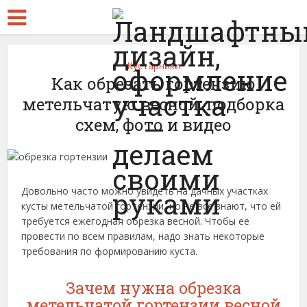
Кустарники
Как обрезать гортензию
метельчатую весной: подборка
схем, фото и видео
Довольно часто можно увидеть на дачных участках
кусты метельчатой гортензии, но не все знают, что ей
требуется ежегодная обрезка весной. Чтобы ее
провести по всем правилам, надо знать некоторые
требования по формированию куста.
Зачем нужна обрезка
метельчатой гортензии весной