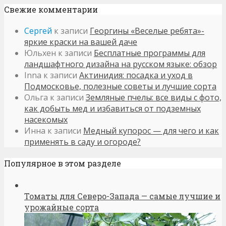
Свежие комментарии
Сергей
к записи
Георгины «Веселые ребята»-
яркие краски на вашей даче
Юльхен
к записи
Бесплатные программы для
ландшафтного дизайна на русском языке: обзор
Inna
к записи
Актинидия: посадка и уход в
Подмосковье, полезные советы и лучшие сорта
Ольга
к записи
Земляные пчелы: все виды с фото,
как добыть мед и избавиться от подземных
насекомых
Инна
к записи
Медный купорос — для чего и как
применять в саду и огороде?
Популярное в этом разделе
Томаты для Северо-Запада — самые лучшие и
урожайные сорта