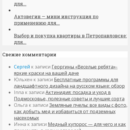
для...
Актовегин — мини инструкция по
применению для...
Выбор и покупка квартиры в Петропавловске:
для...
Свежие комментарии
Сергей
к записи
Георгины «Веселые ребята»-
яркие краски на вашей даче
Юльхен
к записи
Бесплатные программы для
ландшафтного дизайна на русском языке: обзор
Inna
к записи
Актинидия: посадка и уход в
Подмосковье, полезные советы и лучшие сорта
Ольга
к записи
Земляные пчелы: все виды с фото,
как добыть мед и избавиться от подземных
насекомых
Инна
к записи
Медный купорос — для чего и как