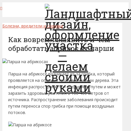
Болезни, вредители и сорняки
Как вовремя выявить и чем
обработать абрикос от парши
Парша на абрикосе возникает из-за грибка, который
проявляется на опавших листьях и плодах дерева. Эта
инфекция распространяется воздушным путем и может
заразить здоровые растения в 100-400 метров от
источника. Распространение заболевания происходит
путем переноса спор грибка при помощи воздушных
потоков.