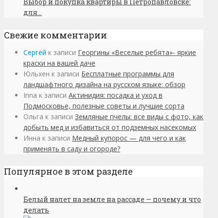
Выбор и покупка квартиры в Петропавловске:
для...
Свежие комментарии
Сергей
к записи
Георгины «Веселые ребята»- яркие
краски на вашей даче
Юльхен
к записи
Бесплатные программы для
ландшафтного дизайна на русском языке: обзор
Inna
к записи
Актинидия: посадка и уход в
Подмосковье, полезные советы и лучшие сорта
Ольга
к записи
Земляные пчелы: все виды с фото, как
добыть мед и избавиться от подземных насекомых
Инна
к записи
Медный купорос — для чего и как
применять в саду и огороде?
Популярное в этом разделе
Белый налет на земле на рассаде — почему и что
делать