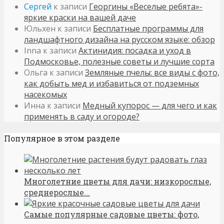
Сергей
к записи
Георгины «Веселые ребята»-
яркие краски на вашей даче
Юльхен
к записи
Бесплатные программы для
ландшафтного дизайна на русском языке: обзор
Inna
к записи
Актинидия: посадка и уход в
Подмосковье, полезные советы и лучшие сорта
Ольга
к записи
Земляные пчелы: все виды с фото,
как добыть мед и избавиться от подземных
насекомых
Инна
к записи
Медный купорос — для чего и как
применять в саду и огороде?
Популярное в этом разделе
Многолетние цветы для дачи: низкорослые,
среднерослые...
Самые популярные садовые цветы: фото,