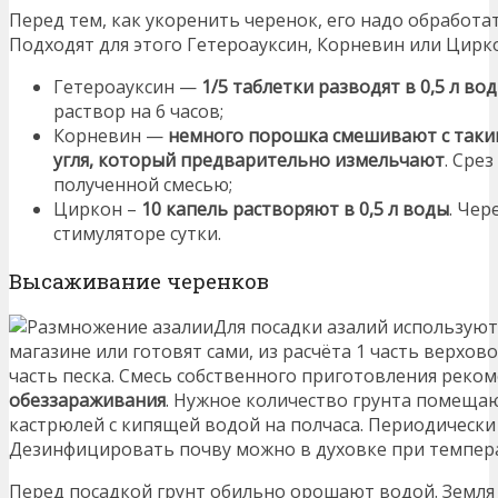
Перед тем, как укоренить черенок, его надо обработ
Подходят для этого Гетероауксин, Корневин или Цирк
Гетероауксин —
1/5 таблетки разводят в 0,5 л во
раствор на 6 часов;
Корневин —
немного порошка смешивают с таки
угля, который предварительно измельчают
. Сре
полученной смесью;
Циркон –
10 капель растворяют в 0,5 л воды
. Чер
стимуляторе сутки.
Высаживание черенков
Для посадки азалий использую
магазине или готовят сами, из расчёта 1 часть верхово
часть песка. Смесь собственного приготовления реко
обеззараживания
. Нужное количество грунта помещаю
кастрюлей с кипящей водой на полчаса. Периодическ
Дезинфицировать почву можно в духовке при темпера
Перед посадкой грунт обильно орошают водой. Земля