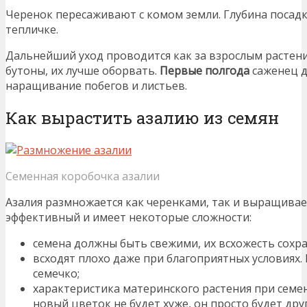
Черенок пересаживают с комом земли. Глубина посадки
тепличке.
Дальнейший уход проводится как за взрослым растени
бутоны, их лучше оборвать.
Первые полгода
саженец д
наращивание побегов и листьев.
Как вырастить азалию из семян
Семенная коробочка азалии
Азалия размножается как черенками, так и выращивает
эффективный и имеет некоторые сложности:
семена должны быть свежими, их всхожесть сохра
всходят плохо даже при благоприятных условиях.
семечко;
характеристика материнского растения при семе
новый цветок не будет хуже, он просто будет друг