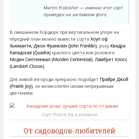
Martin Frobisher — именно этот сорт
приведен на заглавном фото.
В смешанном бордюре при вертикальном упоре на
передний план можно вывести сорта
Хоуп оф
Хьюманти,
Джон Франклин (John Franklin)
, розу
Квадра
Канадская (Quadra)
красного цвета или розового
Моден Сентенниал (Morden Centennial)
,
Ламбрет Клосс
(Lambert Closse)
.
Для живой изгороди прекрасно подойдет
Прайри Джой
(Prairie Joy)
, он великолепен своим непрерывным
цветением.
Сорт Prairie Joy в рокарии.
От садоводов-любителей