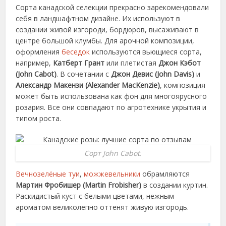
Сорта канадской селекции прекрасно зарекомендовали
себя в ландшафтном дизайне. Их используют в
создании живой изгороди, бордюров, высаживают в
центре большой клумбы. Для арочной композиции,
оформления
беседок
используются вьющиеся сорта,
например,
Катберт Грант
или плетистая
Джон Кэбот
(John Cabot)
. В сочетании с
Джон Девис (John Davis)
и
Александр Макензи (Alexander MacKenzie)
, композиция
может быть использована как фон для многоярусного
розария. Все они совпадают по агротехнике укрытия и
типом роста.
Сорт John Cabot.
Вечнозелёные туи
,
можжевельники
обрамляются
Мартин Фробишер (Martin Frobisher)
в создании куртин.
Раскидистый куст с белыми цветами, нежным
ароматом великолепно оттенят живую изгородь.