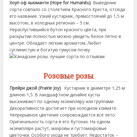
Хоуп оф хьюманти (Hope for Humanitu)
. Выведение
сорта совпало со столетием Красного Креста, отсюда
его название. Узкий кустарник, прямостоячий до 1,5 м
высотою, в холодных регионах – 5 см.
Нераспустившийся бутон красного цвета, при
раскрытии полностью можно увидеть белое пятно в
центре. Обладает лёгким ароматом. Любит
суглинистую и богатую гумусом почву.
Розовые розы
Прейри джой (Prairie Joy)
. Кустарник в диаметре 1,25 м.
длиною 1,5. В ландшафтном дизайне кусты
высаживают по одному экземпляру или группами.
Декоративности достигает при холодном климате.
Непрерывное цветение сопровождается всё лето.
Оригинальность сорта в его бутонах. На одном
экземпляре растут, махровы и густомахровые
цветочки. Особого ухода не требует. Недостаток –