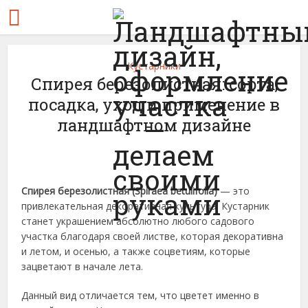
Кустарники
Спирея березолистная: сорта,
посадка, уход и применение в
ландшафтном дизайне
Спирея березолистная (Spiraea betulifolia)
— это
привлекательная декоративная культура. Кустарник
станет украшением абсолютно любого садового
участка благодаря своей листве, которая декоративна
и летом, и осенью, а также соцветиям, которые
зацветают в начале лета.
Данный вид отличается тем, что цветет именно в