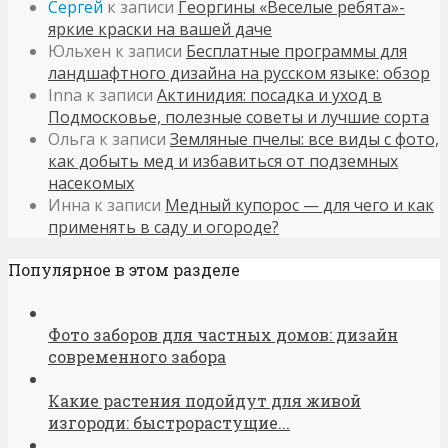
Сергей
к записи
Георгины «Веселые ребята»-
яркие краски на вашей даче
Юльхен
к записи
Бесплатные программы для
ландшафтного дизайна на русском языке: обзор
Inna
к записи
Актинидия: посадка и уход в
Подмосковье, полезные советы и лучшие сорта
Ольга
к записи
Земляные пчелы: все виды с фото,
как добыть мед и избавиться от подземных
насекомых
Инна
к записи
Медный купорос — для чего и как
применять в саду и огороде?
Популярное в этом разделе
Фото заборов для частных домов: дизайн
современного забора
Какие растения подойдут для живой
изгороди: быстрорастущие...