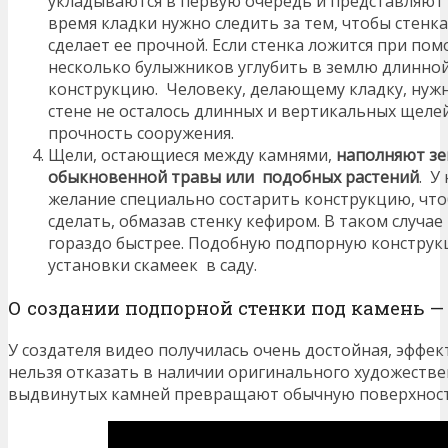
укладываются в первую очередь и представляют 
время кладки нужно следить за тем, чтобы стенк
сделает ее прочной. Если стенка ложится при по
несколько булыжников углубить в землю длинной
конструкцию. Человеку, делающему кладку, нужн
стене не осталось длинных и вертикальных щелей
прочность сооружения.
Щели, остающиеся между камнями,
наполняют зе
обыкновенной травы или подобных растений
. У
желание специально состарить конструкцию, что
сделать, обмазав стенку кефиром. В таком случае
гораздо быстрее. Подобную подпорную конструк
установки скамеек в саду.
О создании подпорной стенки под камень —
У создателя видео получилась очень достойная, эффек
нельзя отказать в наличии оригинального художествен
выдвинутых камней превращают обычную поверхност