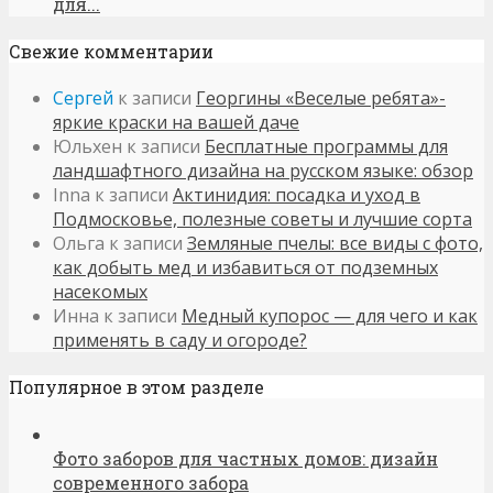
для...
Свежие комментарии
Сергей
к записи
Георгины «Веселые ребята»-
яркие краски на вашей даче
Юльхен
к записи
Бесплатные программы для
ландшафтного дизайна на русском языке: обзор
Inna
к записи
Актинидия: посадка и уход в
Подмосковье, полезные советы и лучшие сорта
Ольга
к записи
Земляные пчелы: все виды с фото,
как добыть мед и избавиться от подземных
насекомых
Инна
к записи
Медный купорос — для чего и как
применять в саду и огороде?
Популярное в этом разделе
Фото заборов для частных домов: дизайн
современного забора