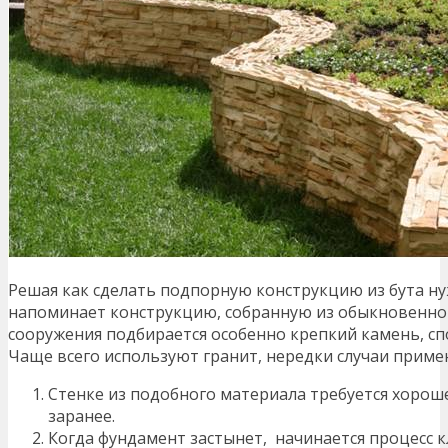
Решая как сделать подпорную конструкцию из бута н
напоминает конструкцию, собранную из обыкновенног
сооружения подбирается особенно крепкий камень, с
Чаще всего используют гранит, нередки случаи примен
Стенке из подобного материала требуется хорош
заранее.
Когда фундамент застынет, начинается процесс 