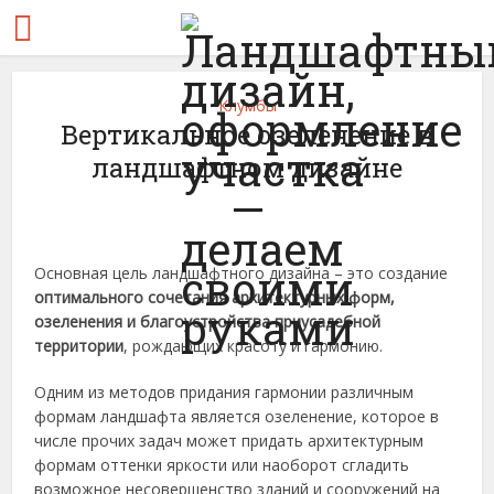
Клумбы
Вертикальное озеленение в
ландшафтном дизайне
Основная цель ландшафтного дизайна – это создание
оптимального сочетания архитектурных форм,
озеленения и благоустройства приусадебной
территории
, рождающих красоту и гармонию.
Одним из методов придания гармонии различным
формам ландшафта является озеленение, которое в
числе прочих задач может придать архитектурным
формам оттенки яркости или наоборот сгладить
возможное несовершенство зданий и сооружений на