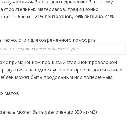
ставу чрезвычайно сходно с древесиной, поэтому
ва строительных материалов, традиционно
ержится близко
21% пентозанов, 29% лигнина, 41%
ьные изделия из растительного сырья.
ках с применением прошивки стальной проволокой
 Продукция в заводских условиях производится в виде
стеблей может быть продольным или поперечным.
х матов:
затель может быть увеличен до 350 кг/м3);