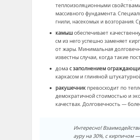
теплоизоляционными свойствами,
массивного фундамента. Специал
гнили, насекомых и возгорания. 
камыш
обеспечивает качественну
см из него успешно заменяет ки
от жары. Минимальная долговечно
известны случаи, когда такие по
дома
с заполнением ограждающи
каркасом и глиняной штукатурной
ракушечник
превосходит по тепл
демократичной стоимостью и эко
качествах. Долговечность — более
Интересно! Взаимодейств
ауру на 30%, с кирпичом 