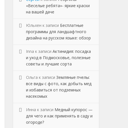
«Веселые ребята»- яркие краски
на вашей даче
Юльхен
к записи
Бесплатные
программы для ландшафтного
дизайна на русском языке: обзор
Inna
к записи
Актинидия: посадка
и уход в Подмосковье, полезные
советы и лучшие сорта
Ольга
к записи
Земляные пчелы:
все виды с фото, как добыть мед
и избавиться от подземных
насекомых
Инна
к записи
Медный купорос —
для чего и как применять в саду и
огороде?