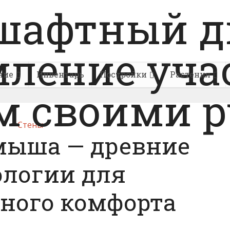
ние
Инвентарь
Постройки
Растения
Стены
мыша — древние
ологии для
ного комфорта