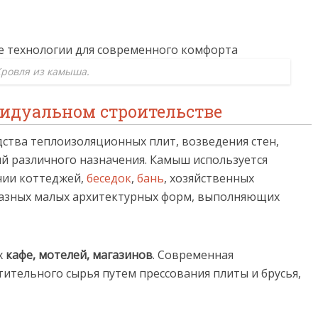
ровля из камыша.
идуальном строительстве
дства теплоизоляционных плит, возведения стен,
й различного назначения. Камыш используется
нии коттеджей,
беседок
,
бань
, хозяйственных
бразных малых архитектурных форм, выполняющих
х
кафе, мотелей, магазинов
. Современная
ительного сырья путем прессования плиты и брусья,