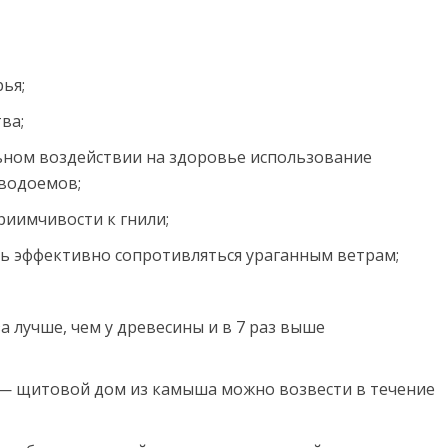
ья;
ва;
ьном воздействии на здоровье использование
 водоемов;
риимчивости к гнили;
ть эффективно сопротивляться ураганным ветрам;
а лучше, чем у древесины и в 7 раз выше
 — щитовой дом из камыша можно возвести в течение