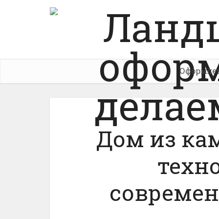
Оформле
Дом из ка
техн
современ