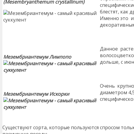
(Mesembryanthemum crystallinum)
специфически
блестят, как 
Именно это и
декоративным
Данное расте
волосоцветко
Мезембриантемум Лимпопо
дольше, с июн
Очень крупно
диаметром 4,5
Мезембриантемум Искорки
специфическо
Существуют сорта, которые пользуются спросом тольк
пасмурную погоду: