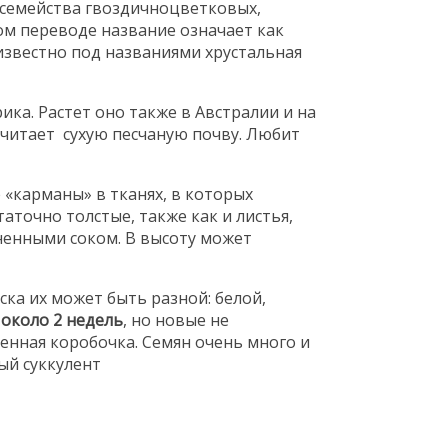
 семейства гвоздичноцветковых,
ом переводе название означает как
известно под названиями хрустальная
ика. Растет оно также в Австралии и на
очитает сухую песчаную почву. Любит
 «карманы» в тканях, в которых
таточно толстые, также как и листья,
ненными соком. В высоту может
а их может быть разной: белой,
 около 2 недель
, но новые не
менная коробочка. Семян очень много и