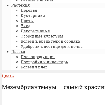
Растения
Деревья
Кустарники
Цветы
Уход
Декоративные
Огородные культуры
Болезни, вредители и сорняки
Удобрения, пестициды и почва
Пасека
Пчелопродукция
Постройки и инвентарь
Болезни пчел
Цветы
Мезембриантемум — самый красив