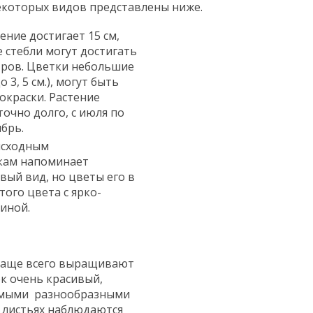
екоторых видов представлены ниже.
ение достигает 15 см,
 стебли могут достигать
тров. Цветки небольшие
 3, 5 см.), могут быть
окраски. Растение
очно долго, с июля по
ябрь.
исходным
кам напоминает
вый вид, но цветы его в
ого цвета с ярко-
иной.
чаще всего выращивают
ок очень красивый,
амыми разнообразными
а листьях наблюдаются