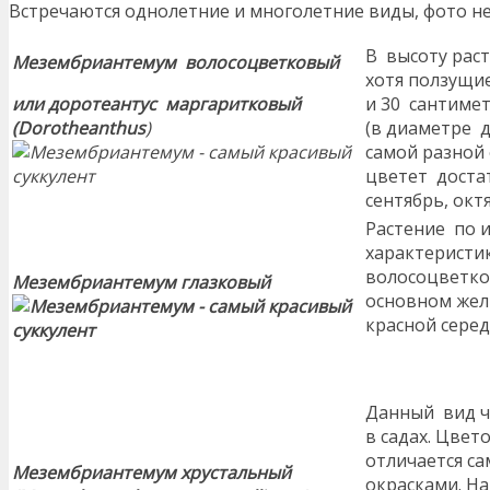
Встречаются однолетние и многолетние виды, фото н
В высоту раст
Мезембриантемум волосоцветковый
хотя ползущие
или доротеантус маргаритковый
и 30 сантиме
(Dorotheanthus
)
(в диаметре до
самой разной 
цветет достат
сентябрь, окт
Растение по 
характеристи
волосоцветко
Мезембриантемум глазковый
основном желт
красной серед
Данный вид 
в садах. Цвет
отличается с
Мезембриантемум хрустальный
окрасками. Н