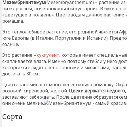
Мезембриантемум
(Mesembryanthemum) – растение из
низкорослый, почвопокровный кустарник. В буквальн
«цветущее в полдень». Цветоводам данное растение 
ромашка.
Это теплолюбивое растение, его родиной является Афр
юге Европы (в Италии, Португалии и Испании). Предп
солнце.
Это растение –
суккулент
, которые имеет специальные
скапливается влага. Именно поэтому стебли у него дос
которые выглядят очень сочными и мясистыми, напол
достигать 30 см.
Цветы напоминают многолепестковую ромашку. Окраск
розовой, сиреневой, желтой.
Цвеки держатся недолго,
заставляют себя ждать. После цветения образуется се
они очень мелкие.
Сорта