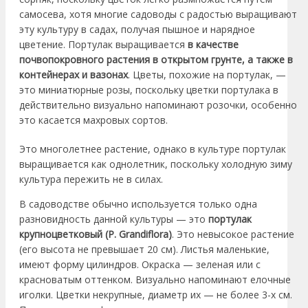
самосева, хотя многие садоводы с радостью выращивают
эту культуру в садах, получая пышное и нарядное
цветение. Портулак выращивается
в качестве
почвопокровного растения в открытом грунте, а также в
контейнерах и вазонах
. Цветы, похожие на портулак, —
это миниатюрные розы, поскольку цветки портулака в
действительно визуально напоминают розочки, особенно
это касается махровых сортов.
Это многолетнее растение, однако в культуре портулак
выращивается как однолетник, поскольку холодную зиму
культура пережить не в силах.
В садоводстве обычно используется только одна
разновидность данной культуры — это
портулак
крупноцветковый (P. Grandiflora)
. Это невысокое растение
(его высота не превышает 20 см). Листья маленькие,
имеют форму цилиндров. Окраска — зеленая или с
красноватым оттенком. Визуально напоминают елочные
иголки. Цветки некрупные, диаметр их — не более 3-х см.