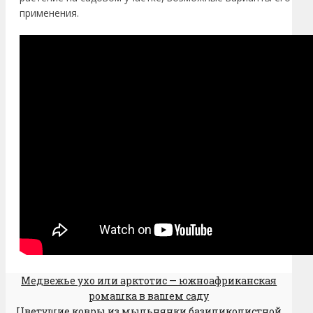
применения.
Медвежье ухо или арктотис — южноафриканская
ромашка в вашем саду
Цветущие ковры из мыльнянки базиликолистной