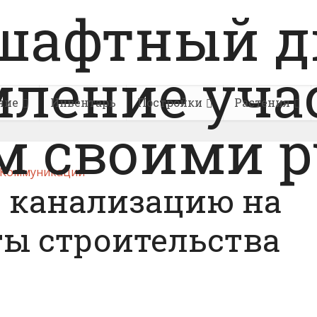
ние
Инвентарь
Постройки
Растения
Коммуникации
ь канализацию на
ты строительства