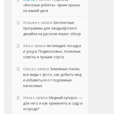
«Веселые ребята»- яркие краски
на вашей даче
Юльхен
к записи
Бесплатные
программы для ландшафтного
дизайна на русском языке: обзор
Inna
к записи
Актинидия: посадка
и уход в Подмосковье, полезные
советы и лучшие сорта
Ольга
к записи
Земляные пчелы:
все виды с фото, как добыть мед
и избавиться от подземных
насекомых
Инна
к записи
Медный купорос —
для чего и как применять в саду и
огороде?