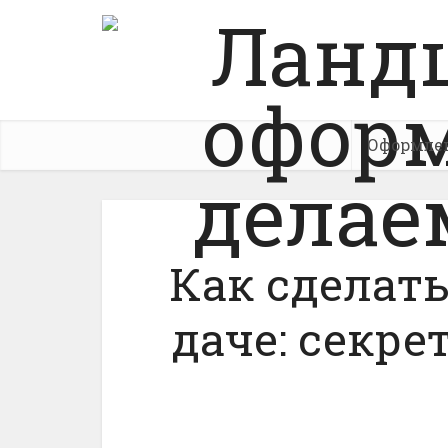
Оформле
Как сделат
даче: секре