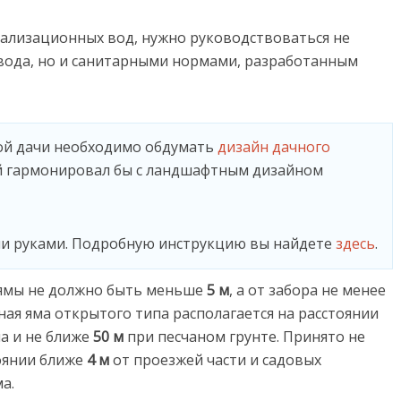
нализационных вод, нужно руководствоваться не
вода, но и санитарными нормами, разработанным
ой дачи необходимо обдумать
дизайн дачного
й гармонировал бы с ландшафтным дизайном
и руками. Подробную инструкцию вы найдете
здесь
.
 ямы не должно быть меньше
5 м
, а от забора не менее
ная яма открытого типа располагается на расстоянии
а и не ближе
50 м
при песчаном грунте. Принято не
оянии ближе
4 м
от проезжей части и садовых
а.