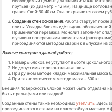
Необходимый цемент для заливки: М400. Материа
прутьев (их диаметр – 12 мм). На днище котлован
гравия. Слой: 30-40 см. Она покрывается слоем ру
Создание стен основания.
Работа стартует после
плиты. Укладка блоков идёт вдоль обозначенной 
Применяется перевязка. Монолит заполняет опал
и усилена поперечными элементами (распорками
присоединяются методом сварки к выпускам из с
Важные критерии в данной работе:
Размеры блоков не уступают высоте цокольного 
Не допустимы горизонтальные швы.
При ручном методе кладки максимальная масса бл
При технологическом методе масса – 500 кг.
Внешняя поверхность блоков может быть отделана ка
быть с рельефами или гладкой.
Созданные стены также необходимо
утеплить
. Здесь 
присоединяются к стенам на влагостойкую мастику. 