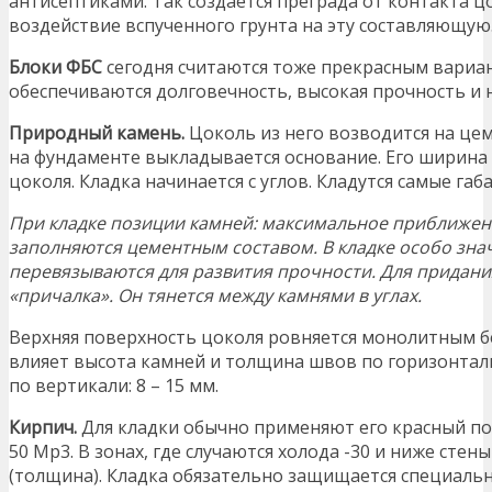
антисептиками. Так создаётся преграда от контакта ц
воздействие вспученного грунта на эту составляющую
Блоки ФБС
сегодня считаются тоже прекрасным вари
обеспечиваются долговечность, высокая прочность и 
Природный камень.
Цоколь из него возводится на цем
на фундаменте выкладывается основание. Его ширина
цоколя. Кладка начинается с углов. Кладутся самые га
При кладке позиции камней: максимальное приближени
заполняются цементным составом. В кладке особо зн
перевязываются для развития прочности. Для придани
«причалка». Он тянется между камнями в углах.
Верхняя поверхность цоколя ровняется монолитным бе
влияет высота камней и толщина швов по горизонтал
по вертикали: 8 – 15 мм.
Кирпич.
Для кладки обычно применяют его красный по
50 Мр3. В зонах, где случаются холода -30 и ниже стены
(толщина). Кладка обязательно защищается специаль