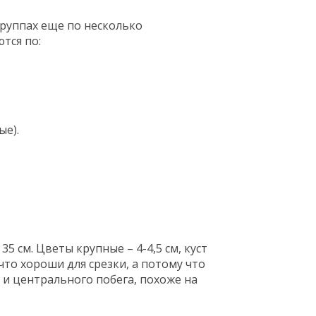
группах еще по несколько
тся по:
ые).
35 см. Цветы крупные – 4-4,5 см, куст
что хороши для срезки, а потому что
 и центрального побега, похоже на