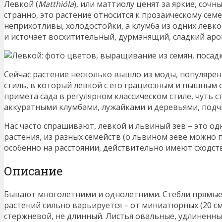
Левкой (
Matthióla
), или маттиолу ценят за яркие, сочн
странно, это растение относится к прозаическому сем
неприхотливы, холодостойки, а клумба из одних левко
и источает восхитительный, дурманящий, сладкий аро
Сейчас растение несколько вышло из моды, популяре
стиль, в который левкой с его грациозным и пышным 
примета сада в регулярном классическом стиле, чуть с
аккуратными клумбами, лужайками и деревьями, подч
Нас часто спрашивают, левкой и львиный зев – это од
растения, из разных семейств (о львином зеве можно п
особенно на расстоянии, действительно имеют сходст
Описание
Бывают многолетними и однолетними. Стебли прямые,
растений сильно варьируется – от миниатюрных (20 см)
стержневой, не длинный. Листья овальные, удлиненные