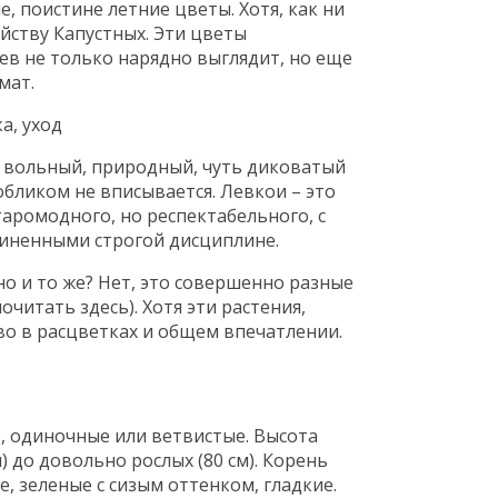
ые, поистине летние цветы. Хотя, как ни
ейству Капустных. Эти цветы
ев не только нарядно выглядит, но еще
мат.
н вольный, природный, чуть диковатый
обликом не вписывается. Левкои – это
таромодного, но респектабельного, с
иненными строгой дисциплине.
но и то же? Нет, это совершенно разные
очитать здесь). Хотя эти растения,
во в расцветках и общем впечатлении.
 одиночные или ветвистые. Высота
 до довольно рослых (80 см). Корень
, зеленые с сизым оттенком, гладкие.