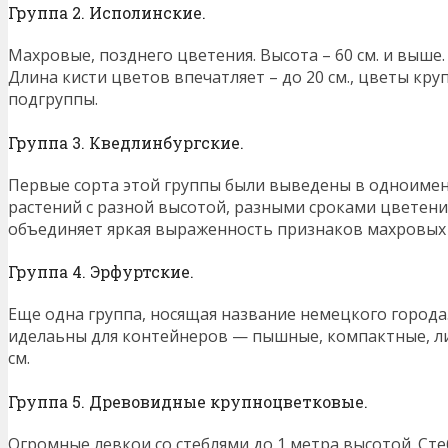
Группа 2. Исполинские.
Махровые, позднего цветения. Высота – 60 см. и выше
Длина кисти цветов впечатляет – до 20 см., цветы крупн
подгруппы.
Группа 3. Кведлинбургские.
Первые сорта этой группы были выведены в одноименн
растений с разной высотой, разными сроками цветения.
объединяет яркая выраженность признаков махровых 
Группа 4. Эрфуртские.
Еще одна группа, носящая название немецкого города. 
иделаьны для контейнеров — пышные, компактные, ли
см.
Группа 5. Древовидные крупноцветковые.
Огромные левкои со стеблями до 1 метра высотой. Ст