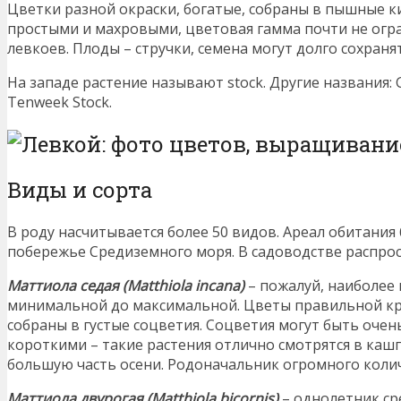
Цветки разной окраски, богатые, собраны в пышные 
простыми и махровыми, цветовая гамма почти не огра
левкоев. Плоды – стручки, семена могут долго сохранят
На западе растение называют stock. Другие названия: Gar
Tenweek Stock.
Виды и сорта
В роду насчитывается более 50 видов. Ареал обитания
побережье Средиземного моря. В садоводстве распро
Маттиола седая (Matthiola incana)
– пожалуй, наиболее 
минимальной до максимальной. Цветы правильной кр
собраны в густые соцветия. Соцветия могут быть оче
короткими – такие растения отлично смотрятся в кашп
большую часть осени. Родоначальник огромного колич
Маттиола двурогая (Matthiola bicornis)
– однолетник сре