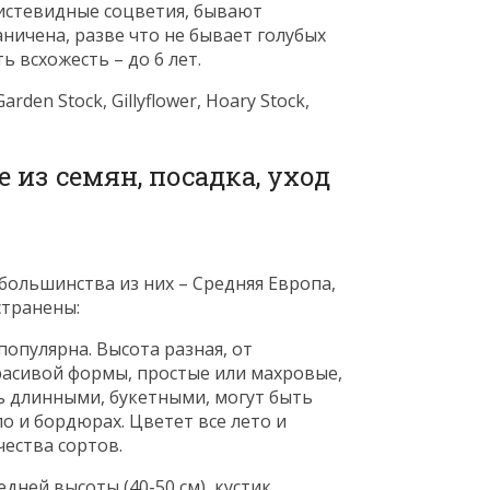
кистевидные соцветия, бывают
ничена, разве что не бывает голубых
ь всхожесть – до 6 лет.
den Stock, Gillyflower, Hoary Stock,
 большинства из них – Средняя Европа,
странены:
популярна. Высота разная, от
асивой формы, простые или махровые,
нь длинными, букетными, могут быть
о и бордюрах. Цветет все лето и
ества сортов.
дней высоты (40-50 см), кустик