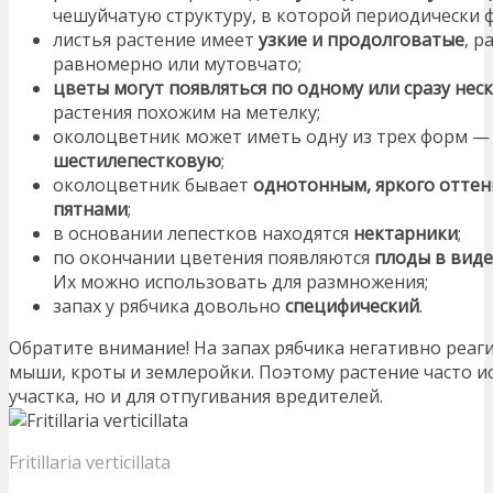
чешуйчатую структуру, в которой периодически 
листья растение имеет
узкие и продолговатые
, 
равномерно или мутовчато;
цветы могут появляться по одному или сразу нес
растения похожим на метелку;
околоцветник может иметь одну из трех форм 
шестилепестковую
;
околоцветник бывает
однотонным, яркого оттенк
пятнами
;
в основании лепестков находятся
нектарники
;
по окончании цветения появляются
плоды в виде
Их можно использовать для размножения;
запах у рябчика довольно
специфический
.
Обратите внимание! На запах рябчика негативно реаг
мыши, кроты и землеройки. Поэтому растение часто и
участка, но и для отпугивания вредителей.
Fritillaria verticillata