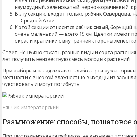
известны
рябчики камчатский, двухцветковый и
изумрудный, зеленоватый, черно-коричневый, кр
В эту секцию входит только рябчик
Северцова
, 
— Средней Азии.
К этой секции относится рябчик
сизый
, берущий н
очень маленький — всего 15 см. Цветки имеют п
окрас и крапинки с внутренней стороны лепестко
Совет. Не нужно сажать разные виды и сорта растения 
лет получить неизвестную смесь молодых растений
При выборе и посадке какого-либо сорта нужно ориен
местности с высокой влажностью выходцы из засушли
чувствовать и могут погибнуть.
Рябчик императорский
Размножение: способы, пошаговое 
Процесс размножения рябчиков не вызывает трудност