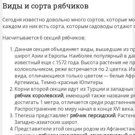
Виды и сорта рябчиков
Сегодня известно довольно много сортов, которые мо
каждом из них есть сорта, которым садоводы отдают 
Насчитывается 6 секций рябчиков:
Данная секция объединяет виды, вышедшие из п
широт Азии и Европы. Наиболее популярный в д
известный еще с 1572 года. Высота растения не 
колокольчиком, реже встречается по 2 цветка. И
вида, отличающиеся только цветом — белые Афр
Артемисы, Темно-красные Юпитеры.
Корни второй секции идут из Турции и западных
рябчик королевский
, имеющий также название р
достигать 1 метра, отличается среди родственн
Распространение по миру начал в конце XVI века.
Theresia представляет
рябчик персидский
. Расте
Западно-азиатских широт.
Представители этой секции родом из Афганистана