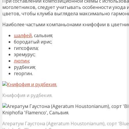
При составлении композиционной схемы с использова
моголетников, следует учитывать особенности ухода 
цветов, чтобы клумба выглядела максимально гармон
Наиболее частыми компаньонами книфофии в цветник
шалфей
, сальвия;
бородатый ирис;
гипсофила;
эремурус;
люпин
;
рудбекия;
георгин.
Книфофия и рудбекия.
Агератум Гаустона (Ageratum Houstonianum), сорт ‘Blue