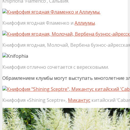
Kniphofia ‘Flamenco’, Сальвия.
Книфофия ягодная Фламенко и
Аллиумы
.
Книфофия ягодная, Молочай, Вербена буэнос-айресска
Книфофия отлично сочетается с вересковыми.
Обрамлением клумбы могут выступать многолетние зл
Книфофия «Shining Sceptre»,
Микантус
китайский ‘Cabar