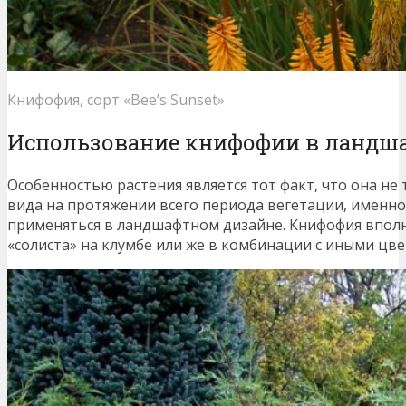
Книфофия, сорт «Bee’s Sunset»
Использование книфофии в ландш
Особенностью растения является тот факт, что она не
вида на протяжении всего периода вегетации, именн
применяться в ландшафтном дизайне. Книфофия вполн
«солиста» на клумбе или же в комбинации с иными цв