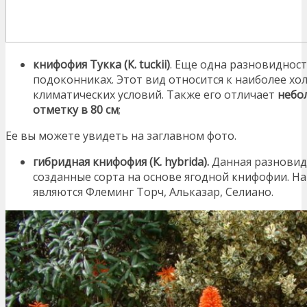
книфофия Тукка (К. tuckii)
. Еще одна разновидност
подоконниках. Этот вид относится к наиболее хо
климатических условий. Также его отличает
небо
отметку в 80 см
;
Ее вы можете увидеть на заглавном фото.
гибридная книфофия (К. hybrida).
Данная разновидн
созданные сорта на основе ягодной книфофии. Н
являются Флеминг Торч, Альказар, Селиано.