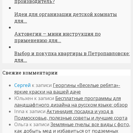
производитель?
Идеи для организации детской комнаты
для...
Актовегин — мини инструкция по
применению для...
Выбор и покупка квартиры в Петропавловске:
для...
Свежие комментарии
Сергей
к записи
Георгины «Веселые ребята»-
яркие краски на вашей даче
Юльхен
к записи
Бесплатные программы для
ландшафтного дизайна на русском языке: обзор
Inna
к записи
Актинидия: посадка и уход в
Подмосковье, полезные советы и лучшие сорта
Ольга
к записи
Земляные пчелы: все виды с фото,
как добыть мед и избавиться от подземных