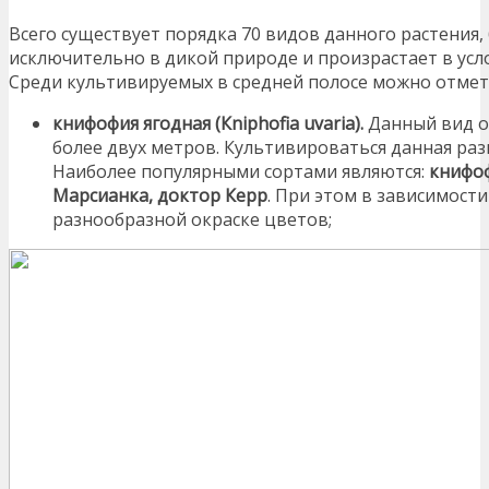
Всего существует порядка 70 видов данного растения,
исключительно в дикой природе и произрастает в усло
Среди культивируемых в средней полосе можно отме
книфофия ягодная (Кniphofiа uvаriа).
Данный вид от
более двух метров. Культивироваться данная раз
Наиболее популярными сортами являются:
книфоф
Марсианка, доктор Керр
. При этом в зависимост
разнообразной окраске цветов;