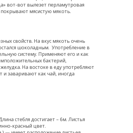
ца» вот-вот вылезет перламутровая
и покрывают мясистую мякоть.
ных свойств. На вкус мякоть очень
, остался шоколадным. Употребление в
льную систему. Применяют его и как
рамположительных бактерий,
желудка. На востоке в еду употребляют
ат и заваривают как чай, иногда
 Длина стебля достигает – 6м. Листья
инно-красный цвет.
ata ) — имеет расположение листьев