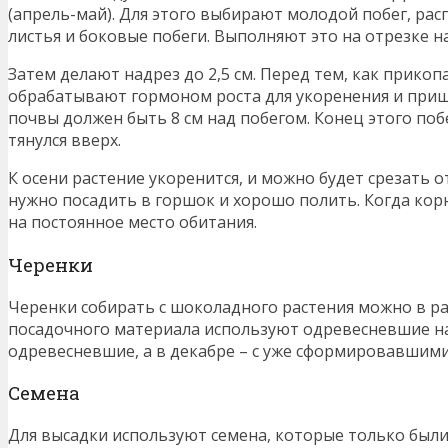
(апрель-май). Для этого выбирают молодой побег, рас
листья и боковые побеги. Выполняют это на отрезке на
Затем делают надрез до 2,5 см. Перед тем, как прикоп
обрабатывают гормоном роста для укоренения и при
почвы должен быть 8 см над побегом. Конец этого поб
тянулся вверх.
К осени растение укоренится, и можно будет срезать о
нужно посадить в горшок и хорошо полить. Когда ко
на постоянное место обитания.
Черенки
Черенки собирать с шоколадного растения можно в р
посадочного материала используют одревесневшие на
одревесневшие, а в декабре – с уже сформировавшим
Семена
Для высадки используют семена, которые только были