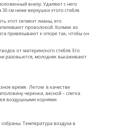
положенный внизу. Удаляют с него
 30 см ниже верхушки этого стебля.
ать этот сегмент лианы, его
шпиливают проволокой. Холмик из
ега привязывают к опоре так, чтобы он
тводок от материнского стебля. Его
рни разовьются, молодняк высаживают
азное время. Летом в качестве
половину черенки, весной – слегка
ися воздушными корнями.
 собраны. Температура воздуха в