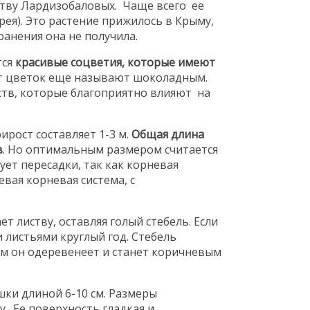
йству Лардизобаловых. Чаще всего ее
рея). Это растение прижилось в Крыму,
ранения она не получила.
тся
красивые соцветия, которые имеют
от цветок еще называют шоколадным.
ств, которые благоприятно влияют на
ирост составляет 1-3 м.
Общая длина
в
. Но оптимальным размером считается
ует пересадки, так как корневая
вая корневая система, с
т листву, оставляя голый стебель. Если
и листьями круглый год. Стебель
ем он одеревенеет и станет коричневым
ки длиной 6-10 см. Размеры
у. Ее поверхность гладкая и