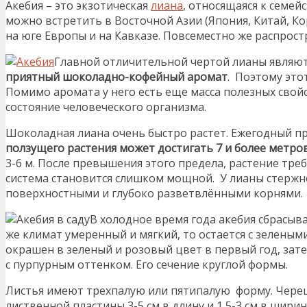
Акебия – это экзотическая
лиана
, относящаяся к семе
можно встретить в Восточной Азии (Япония, Китай, Ко
на юге Европы и на Кавказе. Повсеместно же распрост
Главной отличительной чертой лианы являю
приятный шоколадно-кофейный аромат
. Поэтому эт
Помимо аромата у него есть еще масса полезных свой
состояние человеческого организма.
Шоколадная лиана очень быстро растет. Ежегодный пр
ползущего растения может достигать 7 и более метро
3-6 м. После превышения этого предела, растение треб
система становится слишком мощной. У лианы стержне
поверхностными и глубоко разветвлёнными корнями.
В холодное время года акебия сбрасывае
же климат умеренный и мягкий, то остается с зеленым
окрашен в зеленый и розовый цвет в первый год, зат
с пурпурным оттенком. Его сечение круглой формы.
Листья имеют трехпалую или пятипалую форму. Череш
лиственной пластины 3-5 см в длину и 1,5-3 см в ширин