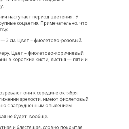
у.
ия наступает период цветения . У
крупные соцветия. Примечательно, что
тву:
 — 3 см. Цвет – фиолетово-розовый.
змеру. Цвет – фиолетово-коричневый.
ны в короткие кисти, листья — пяти и
озревают они к середине октября.
стижении зрелости, имеют фиолетовый
ано с затрудненным опылением.
жая не будет вообще.
отная и блестящая, словно покрытая