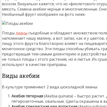
воском. Визуально кажется, что из «фиолетового огур
мякоть. Семена акебии черные и многочисленные. Он
Необычный фрукт изображен на фото ниже.
Плоды
лианы
съедобные и обладают множеством полез
напоминает нашу малину, а вот запах, как и у цветов
пищу этого фрукта благотворно влияет на пищеварите
мочегонное средство. Эти плоды способны убивать г
предотвращая тем самым дизентерию и расстройства 
не только плоды с этого растения, но и листья. Их суш
используют в качестве приправы.
Виды акебии
В культуре применяют 2 вида шоколадной лианы:
Акебия пятерная
(Akebia quinata) – быстро растет.
пятирозеточные, овальные. Цветы окрашены в в
Акебия трехлистная или лопастная
(Akebia trifoli