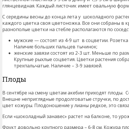
глянцевидная. Каждый листочик имеет овальную форм
С середины весны до конца лета у шоколадного растен
каждого цветка своя цветоножка. Все они собраны в 
разнополые цветки на стебле располагаются по соседс
мужские — состоят из 4-9 шт в соцветии. Розетка
Наличие больших пальцев тычинок;
женские завязи состоят из 2-3 шт. Меньше по ра
Крупные рыхлые соцветия. Цветки растения собра
трехпальчатые. Наличие – 3-9 завязей.
Плоды
В сентябре на смену цветам акебии приходят плоды. С
Внешне неприглядные продолговатые стручки, по до
цвет кожуры. Плодоношение у лианы редкое, это связ
Если «шоколадный занавес» растет на балконе, то уро
Фрукт довольно крупного размера – 6-8 см. Кожура пл