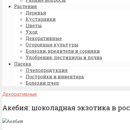
Растения
Деревья
Кустарники
Цветы
Уход
Декоративные
Огородные культуры
Болезни, вредители и сорняки
Удобрения, пестициды и почва
Пасека
Пчелопродукция
Постройки и инвентарь
Болезни пчел
Декоративные
Акебия: шоколадная экзотика в ро