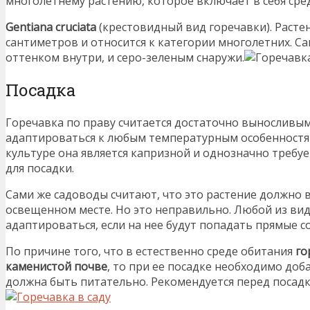
многолетнему растению, которое включает в себя сре
Gentiana cruciata
(крестовидный вид горечавки). Расте
сантиметров и относится к категории многолетних. 
оттенком внутри, и серо-зеленым снаружи.
Посадка
Горечавка по праву считается достаточно выносливым
адаптироваться к любым температурным особенностям
культуре она является капризной и однозначно требу
для посадки.
Сами же садоводы считают, что это растение должно
освещенном месте. Но это неправильно. Любой из вид
адаптироваться, если на нее будут попадать прямые с
По причине того, что в естественно среде обитания
го
каменистой почве
, то при ее посадке необходимо доб
должна быть питательно. Рекомендуется перед посад