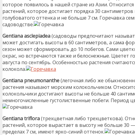
которое появилось в нашей стране из Азии. Относится
растений, которое достигает порядка 30 сантиметров 
голубоватого оттенка и не больше 7 см. Горечавка се
садоводстве.
Gentiana asclepiadea
(садоводы предпочитают называть
может достигать высоты в 60 сантиметров, а сама форм
сезон может сформировать до 10 побегов. Сами цветк
окрас, но встречаются также и белоснежные. Цветет г
августа по сентябрь. Особенностью растения считаютс
колокола.
Gentiana pneumonanthe
(легочная либо же обыкновенна
растения называют морским колокольчиком. Относитс
колокольчики достигают высоты не больше 40 сантиме
немногочисленные густолиственные побеги. Период цв
Gentiana triflora
(трехцветная либо трехцветкова). Отн
растений, которое вырастает в высоту не больше 30 —
пределах 7 см, имеют ярко-синий оттенок.