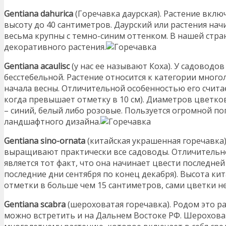
Gentiana dahurica
(Горечавка даурская). Растение вкл
высоту до 40 сантиметров. Даурский или растения нач
весьма крупны с темно-синим оттенком. В нашей стран
декоративного растения.
Gentiana acaulisс
(у нас ее называют Коха). У садоводо
бесстебельной. Растение относится к категории много
начала весны. Отличительной особенностью его счит
когда превышает отметку в 10 см). Диаметров цветко
– синий, белый либо розовые. Пользуется огромной 
ландшафтного дизайна.
Gentiana sino-ornata
(китайская украшенная горечавка)
выращивают практически все садоводы. Отличительн
является тот факт, что она начинает цвести последней
последние дни сентября по конец декабря). Высота ки
отметки в больше чем 15 сантиметров, сами цветки н
Gentiana scabra
(шероховатая горечавка). Родом это ра
можно встретить и на Дальнем Востоке РФ. Шероховат