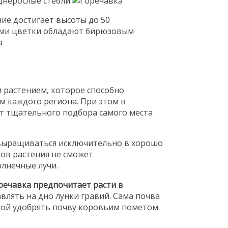
днерослые стебли.
ние достигает высоты до 50
Сами цветки обладают бирюзовым
 растением, которое способно
 каждого региона. При этом в
ет тщательного подбора самого места
 выращиваться исключительно в хорошо
ов растения не сможет
олнечные лучи.
речавка предпочитает расти в
авлять на дно лунки гравий. Сама почва
кой удобрять почву коровьим пометом.