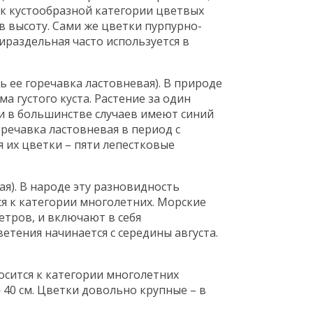
 к кустообразной категории цветвых
в высоту. Сами же цветки пурпурно-
мираздельная часто используется в
 ее горечавка ластовневая). В природе
а густого куста. Растение за один
и в большинстве случаев имеют синий
оречавка ластовневая в период с
я их цветки – пяти лепестковые
я). В народе эту разновидность
я к категории многолетних. Морские
тров, и включают в себя
етения начинается с середины августа.
осится к категории многолетних
 40 см. Цветки довольно крупные – в