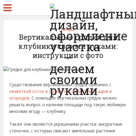
Грядки
Вертикальные грядки для
клубники своими руками:
инструкции с фото
Существование вертикальных грядок связанно с
нехваткой соток в хозяйстве любителей садов и
огородов
. С помощью вертикальных грядок можно
решить вопрос о наличии площади под такую любимую
многими ягоду — клубнику.
Также они являются украшением участка: аккуратные
стеночки, с которых свисают ампельные растения