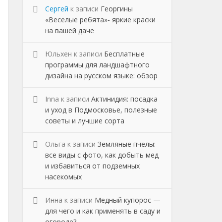
Сергей
к записи
Георгины
«Веселые ребята»- яркие краски
на вашей даче
Юльхен
к записи
Бесплатные
программы для ландшафтного
дизайна на русском языке: обзор
Inna
к записи
Актинидия: посадка
и уход в Подмосковье, полезные
советы и лучшие сорта
Ольга
к записи
Земляные пчелы:
все виды с фото, как добыть мед
и избавиться от подземных
насекомых
Инна
к записи
Медный купорос —
для чего и как применять в саду и
огороде?