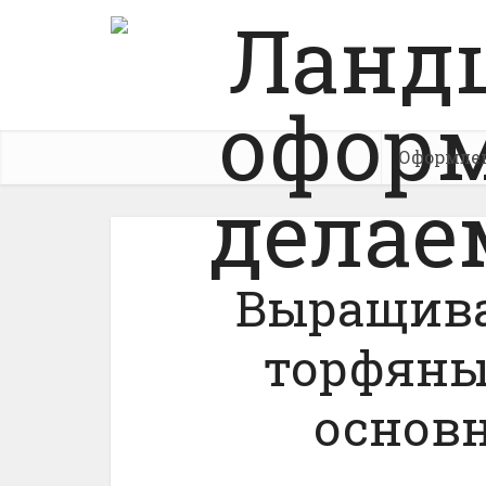
Оформле
Выращива
торфяны
основ