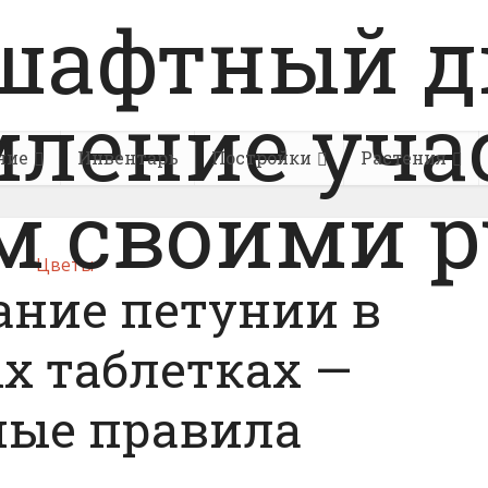
ние
Инвентарь
Постройки
Растения
Цветы
ние петунии в
х таблетках —
ные правила