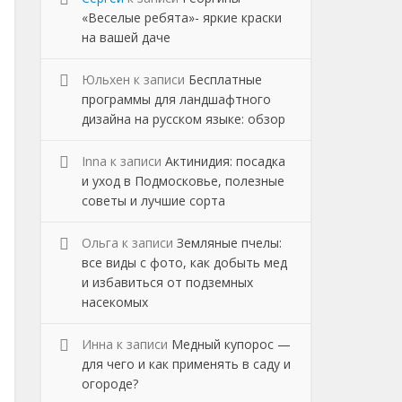
«Веселые ребята»- яркие краски
на вашей даче
Юльхен
к записи
Бесплатные
программы для ландшафтного
дизайна на русском языке: обзор
Inna
к записи
Актинидия: посадка
и уход в Подмосковье, полезные
советы и лучшие сорта
Ольга
к записи
Земляные пчелы:
все виды с фото, как добыть мед
и избавиться от подземных
насекомых
Инна
к записи
Медный купорос —
для чего и как применять в саду и
огороде?