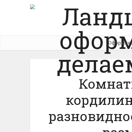
Оформле
Комнат
кордилин
разновиднос