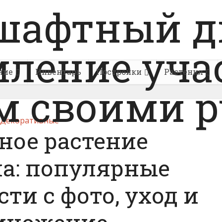
ние
Инвентарь
Постройки
Растения
Декоративные
ное растение
а: популярные
ти с фото, уход и