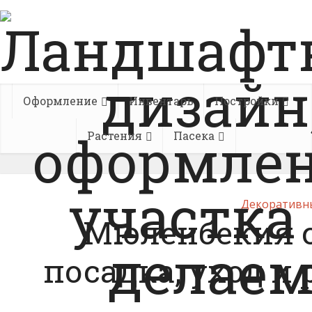
Оформление
Инвентарь
Постройки
Растения
Пасека
Декоративн
Мюленбекия с
посадка, уход и