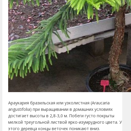
Араукария бразильская или узколистная (Araucaria
angustifolia) при выращивании в домашних условиях
достигает высоты в 2,8-3,0 м. Побеги густо покрыты
мелкой треугольной листвой ярко-изумрудного цвета. У
этого деревца концы веточек поникают вниз.