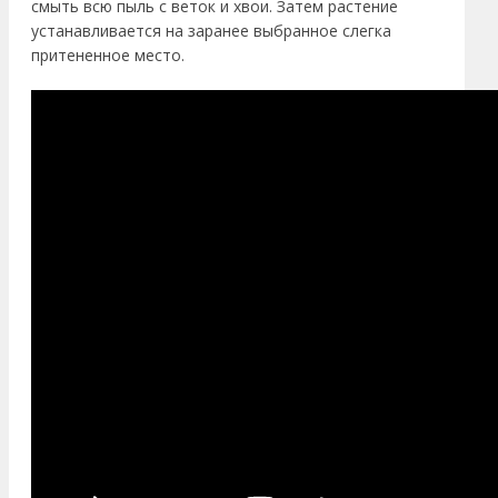
смыть всю пыль с веток и хвои. Затем растение
устанавливается на заранее выбранное слегка
притененное место.