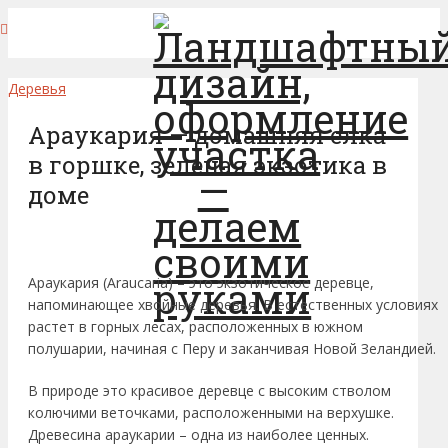
Деревья
Араукария — домашняя елка
в горшке, зеленая экзотика в
доме
Араукария (Araucaria) – это экзотическое деревце,
напоминающее хвойные деревья. В естественных условиях
растет в горных лесах, расположенных в южном
полушарии, начиная с Перу и заканчивая Новой Зеландией.
В природе это красивое деревце с высоким стволом
колючими веточками, расположенными на верхушке.
Древесина араукарии – одна из наиболее ценных.