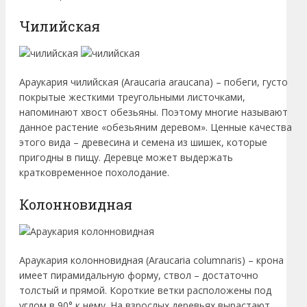
Чилийская
Араукария чилийская (Araucaria araucana) – побеги, густо
покрытые жесткими треугольными листочками,
напоминают хвост обезьяны. Поэтому многие называют
данное растение «обезьяним деревом». Ценные качества
этого вида – древесина и семена из шишек, которые
пригодны в пищу. Деревце может выдержать
кратковременное похолодание.
Колонновидная
Араукария колонновидная (Araucaria columnaris) – крона
имеет пирамидальную форму, ствол – достаточно
толстый и прямой. Короткие ветки расположены под
углом в 90° к нему. На взрослых деревьях вырастают