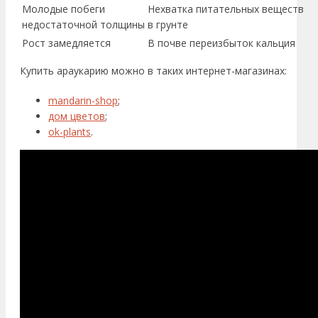
Молодые побеги
Нехватка питательных веществ
недостаточной толщины
в грунте
Рост замедляется
В почве переизбыток кальция
Купить араукарию можно в таких интернет-магазинах:
mandarin-shop
;
дом цветов
;
ok-plants
.