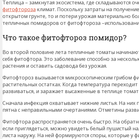
Теплица – замкнутая экосистема, где складываются о
фитофтороза
климат. Поскольку затраты на получение
открытом грунте, то и потери урожая материально б
тепличных помидоров от фитофтороза –использовани
Что такое фитофтороз помидор?
Во второй половине лета тепличные томаты начинают
себя фитофтора. Это заболевание способно за нескол
растения и оставить садовода без урожая.
Фитофтороз вызывается микроскопическим грибом фит
растительных остатках. Когда температура переходит 
развиваться, и заражает высаженные в теплице томат
Сначала инфекция охватывает нижние листья. На них 
пятна с неправильными очертаниями. Отметины развив
Фитофтора распространяется очень быстро. На обрат
если приглядеться, можно увидеть белый пушистый на
листа наружу. На ней формируются споры, которые у 