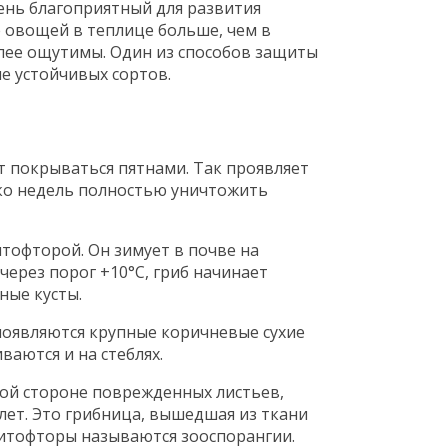
чень благоприятный для развития
 овощей в теплице больше, чем в
олее ощутимы. Один из способов защиты
е устойчивых сортов.
 покрываться пятнами. Так проявляет
ько недель полностью уничтожить
офторой. Он зимует в почве на
через порог +10°С, гриб начинает
ные кусты.
появляются крупные коричневые сухие
аются и на стеблях.
ной стороне поврежденных листьев,
лет. Это грибница, вышедшая из ткани
фитофторы называются зооспорангии.