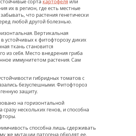
 устойчивые сорта
картофеля
или
я их в регион, где есть местные
забывать, что растения генетически
еред любой другой болезнью.
ризонтальная. Вертикальная
в устойчивых к фитофторозу диких
нная ткань становится
го из себя. Место внедрения гриба
нное иммунитетом растения. Сам
стойчивости гибридных томатов с
казались безуспешными. Фитофтороз
генную защиту.
ровано на горизонтальной
а сразу нескольких генов, и способна
фторы.
приимчивость способна лишь сдерживать
му же мутации патогена обходят ее,