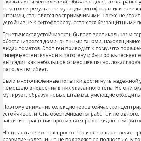
оказывается бесполезной. Обычное дело, когда ранее
томатов в результате мутации фитофторы или завезени
штаммы, становятся восприимчивыми. Также не стоит 
устойчивые к фитофторозу, остаются беззащитными п
Генетическая устойчивость бывает вертикальная и го
обеспечивается доминантными генами, находящимися 
видах томатов. Этот ген приводит к тому, что пораже
гиперчувствительной к патогену и быстро вытесняет е
выглядит как небольшое отмершее пятно, локализова
патоген погибает.
Были многочисленные попытки достигнуть надежной у
помощью внедрения в них указанного гена. Но они о
мутирует, образуя новые штаммы, умеющие обходить 
Поэтому внимание селекционеров сейчас сконцентри
устойчивости. Она обеспечивается работой не одного, 
защитить растения против всех разновидностей фито
Но и здесь не все так просто. Горизонтальная невос
развитие болезни, но не подавляет ее полностью. К то