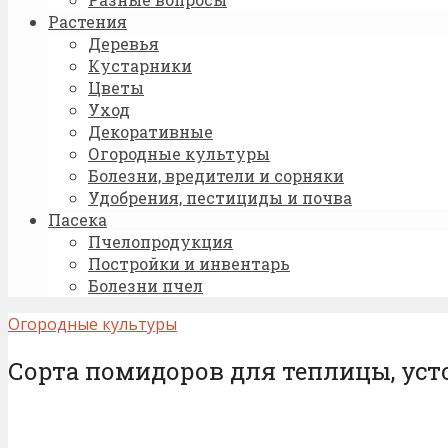
Растения
Деревья
Кустарники
Цветы
Уход
Декоративные
Огородные культуры
Болезни, вредители и сорняки
Удобрения, пестициды и почва
Пасека
Пчелопродукция
Постройки и инвентарь
Болезни пчел
Огородные культуры
Сорта помидоров для теплицы, ус