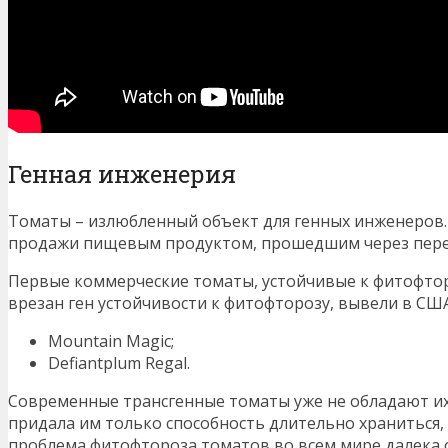
Генная инженерия
Томаты – излюбленный объект для генных инженеров.
продажи пищевым продуктом, прошедшим через пере
Первые коммерческие томаты, устойчивые к фитофтор
врезан ген устойчивости к фитофторозу, вывели в США
Mountain Magic;
Defiantplum Regal.
Современные трансгенные томаты уже не обладают их
придала им только способность длительно храниться, 
проблема фитофтороза томатов во всем мире далека 