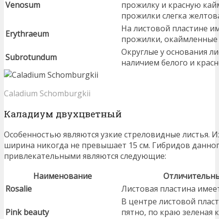
Venosum
прожилку и красную кай
прожилки слегка желтов
На листовой пластине и
Erythraeum
прожилки, окаймленные 
Округлые у основания л
Subrotundum
наличием белого и красн
Caladium Schomburgkii
Каладиум двухцветный
Особенностью являются узкие стреловидные листья. Их
ширина никогда не превышает 15 см. Гибридов данног
привлекательными являются следующие:
Наименование
Отличительны
Rosalie
Листовая пластина имее
В центре листовой плас
Pink beauty
пятно, по краю зеленая 