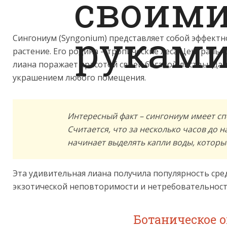
Сингониум (Syngonium) представляет собой эффект
растение. Его родина – тропические леса Централь
лиана поражает красотой своей богатой листвы. Да
украшением любого помещения.
Интересный факт – сингониум имеет сп
Считается, что за несколько часов до 
начинает выделять капли воды, которы
Эта удивительная лиана получила популярность сре
экзотической неповторимости и нетребовательности
Ботаническое 