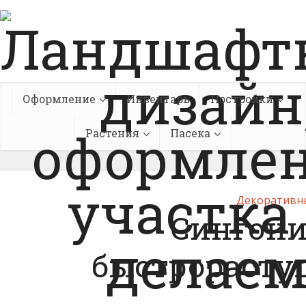
Оформление
Инвентарь
Постройки
Растения
Пасека
Декоративн
Сингони
быстрорасту