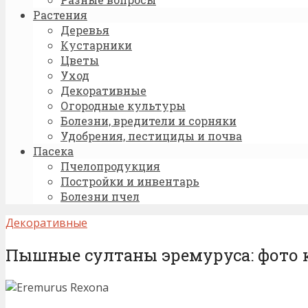
Растения
Деревья
Кустарники
Цветы
Уход
Декоративные
Огородные культуры
Болезни, вредители и сорняки
Удобрения, пестициды и почва
Пасека
Пчелопродукция
Постройки и инвентарь
Болезни пчел
Декоративные
Пышные султаны эремуруса: фото к