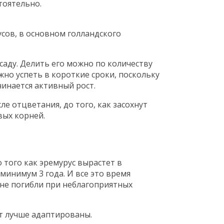
тоятельно.
сов, в основном голландского
аду. Делить его можно по количеству
жно успеть в короткие сроки, поскольку
чинается активный рост.
е отцветания, до того, как засохнут
овых корней.
 того как эремурус вырастет в
минимум 3 года. И все это время
 не погибли при неблагоприятных
ут лучше адаптированы.