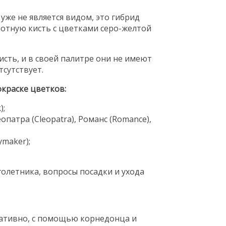
 уже не является видом, это гибрид
лотную кисть с цветками серо-желтой
сть, и в своей палитре они не имеют
тсутствует.
окраске цветков:
);
еопатра (Cleopatra), Романс (Romance),
maker);
тативно, с помощью корнедонца и