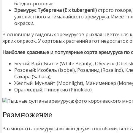
бледно-розовые.
Эремурус Тубергена (Е х tubergenii)
строго говоря,
узколистного и гималайского эремуруса. Имеет п
окраски.
В основном у видовых эремурусов рыхлая цветочная ки
ярких окрасок. У сортовых растений этот недостаток о
Наиболее красивые и популярные сорта эремуруса по 
Белый: Вайт Бьоти (White Beauty), Обелиск (Obelisk
Розовый: Исобель (Isobel), Розалинд (Rosalind), Кл
Сахара (Sahara);
Желтый: Мунлайт (Moonlight), Манимейкер (Money
Оранжевый: Пиноккио (Pinokkio).
Размножение
Размножать эремурусы можно двумя способами, веге