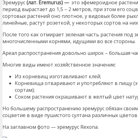
Эремурус
(
лат. Eremurus)
—
это эфемероидное растени
период вырастает до 1,5 – 2 метров, при этом его соц
сортовых растений оно плотное, у видовых более рыхл
линейные, растут розеткой, у некоторых сортов на них
После того как отмирает зеленая часть растения под 
многочисленными корнями, идущими во все стороны.
Ареал распространения довольно широк – большая час
Многие виды имеют хозяйственное значение:
Из корневищ изготавливают клей;
Корневища отваривают и употребляют в пищу (э
сортам);
Соком растения окрашивают в желтый цвет нату
Но большему распространению эремурус обязан своим
соцветие в виде пушистого султана различных цветов
На заглавном фото — эремурус Rexona.