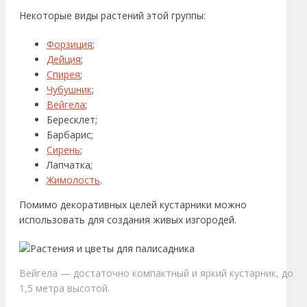
Некоторые виды растений этой группы:
Форзиция
;
Дейция
;
Спирея
;
Чубушник
;
Вейгела
;
Бересклет;
Барбарис;
Сирень
;
Лапчатка;
Жимолость
.
Помимо декоративных целей кустарники можно
использовать для создания живых изгородей.
Вейгела — достаточно компактный и яркий кустарник, до
1,5 метра высотой.