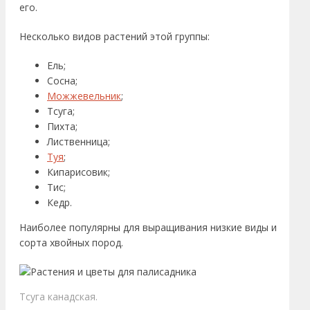
его.
Несколько видов растений этой группы:
Ель;
Сосна;
Можжевельник
;
Тсуга;
Пихта;
Лиственница;
Туя
;
Кипарисовик;
Тис;
Кедр.
Наиболее популярны для выращивания низкие виды и
сорта хвойных пород.
Тсуга канадская.