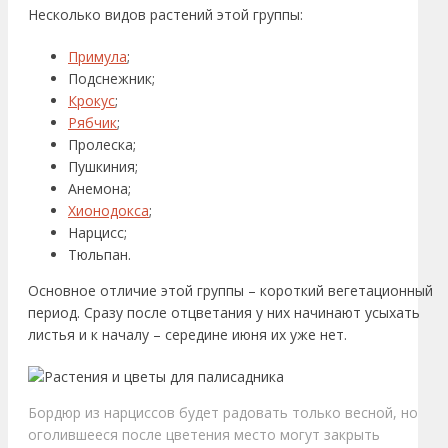
Несколько видов растений этой группы:
Примула
;
Подснежник;
Крокус
;
Рябчик
;
Пролеска;
Пушкиния;
Анемона;
Хионодокса
;
Нарцисс;
Тюльпан.
Основное отличие этой группы – короткий вегетационный
период. Сразу после отцветания у них начинают усыхать
листья и к началу – середине июня их уже нет.
Бордюр из нарциссов будет радовать только весной, но
оголившееся после цветения место могут закрыть